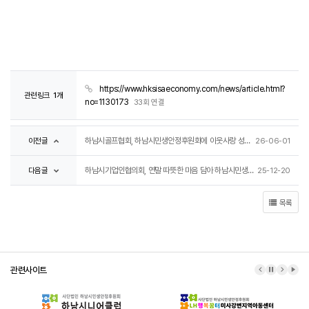
https://www.hksisaeconomy.com/news/article.html?
관련링크
1개
no=1130173
33회 연결
이전글
하남시골프협회, 하남시민생안정후원회에 이웃사랑 성금 100만원 전달
26-06-01
다음글
하남시기업인협의회, 연말 따뜻한 마음 담아 하남시민생안정후원회에 성금 300만원 전달
25-12-20
목록
관련사이트
이전 배너
배너 정지
다음 배
배너