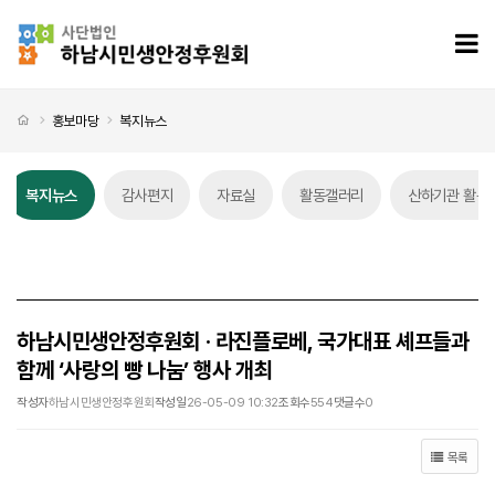
하남시민생안정후원회 · 라진플로베, 국가대표 셰프들과 함께 ‘사랑의 빵 나눔’ 행사 개최 > 복지
모
처음으로
홍보마당
복지뉴스
복지뉴스
감사편지
자료실
활동갤러리
산하기관 활동
복지뉴스 탭메뉴
하남시민생안정후원회 · 라진플로베, 국가대표 셰프들과
함께 ‘사랑의 빵 나눔’ 행사 개최
작성자
하남시민생안정후원회
작성일
26-05-09 10:32
조회수
554
댓글수
0
목록