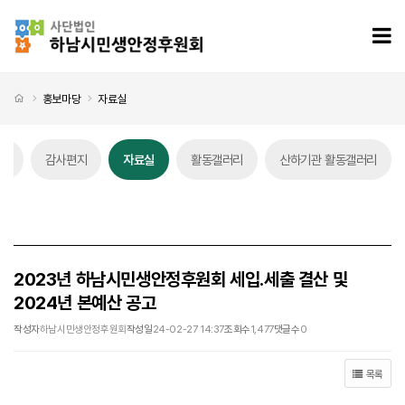
2023년 하남시민생안정후원회 세입.세출 결산 및 2024년 본예산 공고 > 자료실
모
처음으로
홍보마당
자료실
스
감사편지
자료실
활동갤러리
산하기관 활동갤러리
자료실 탭메뉴
2023년 하남시민생안정후원회 세입.세출 결산 및
2024년 본예산 공고
작성자
하남시민생안정후원회
작성일
24-02-27 14:37
조회수
1,477
댓글수
0
목록