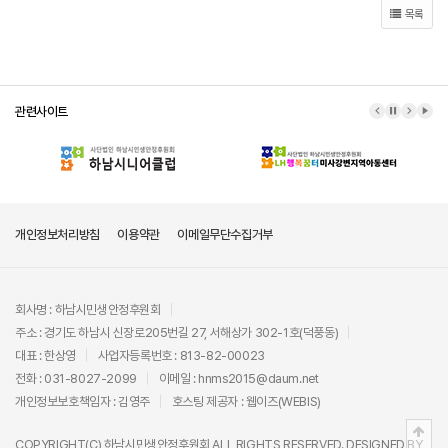
목록
관련사이트
이전 배너
배너 정지
다음 배
배너
개인정보처리방침
이용약관
이메일무단수집거부
회사명 : 하남시민생안정후원회
주소 : 경기도 하남시 신장로205번길 27, 서해상가 302-1호(덕풍동)
대표 : 한상영
사업자등록번호 : 813-82-00023
전화 : 031-8027-2099
이메일 : hnms2015@daum.net
개인정보보호책임자 : 김영주
호스팅 제공자 :
웹이즈(WEBIS)
상단
COPYRIGHT(C)
하남시민생안정후원회
ALL RIGHTS RESERVED. DESIGNED BY